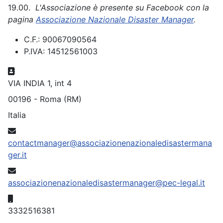
19.00.
L'Associazione è presente su Facebook con la
pagina
Associazione Nazionale Disaster Manager
.
C.F.:
90067090564
P.IVA:
14512561003
Indirizzo
VIA INDIA 1, int 4
00196 - Roma (RM)
Italia
Email
contactmanager@associazionenazionaledisastermana
ger.it
Email
associazionenazionaledisastermanager@pec-legal.it
Cellulare
3332516381