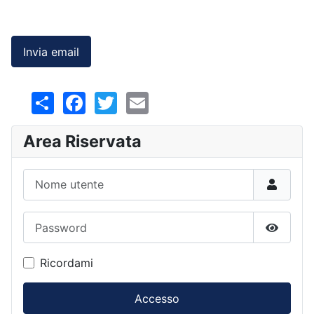
Captcha
*
Invia email
Share
Facebook
Twitter
Email
Area Riservata
Nome utente
Password
Mostra
Ricordami
Accesso