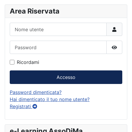
Area Riservata
Nome utente
Password
Mostra
Ricordami
Accesso
Password dimenticata?
Hai dimenticato il tuo nome utente?
Registrati
e-Learning AssoDiMa